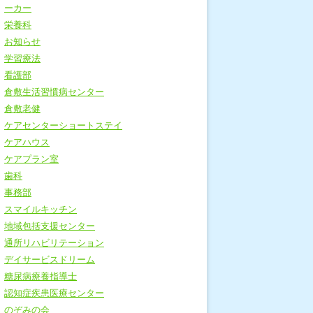
ーカー
栄養科
お知らせ
学習療法
看護部
倉敷生活習慣病センター
倉敷老健
ケアセンターショートステイ
ケアハウス
ケアプラン室
歯科
事務部
スマイルキッチン
地域包括支援センター
通所リハビリテーション
デイサービスドリーム
糖尿病療養指導士
認知症疾患医療センター
のぞみの会