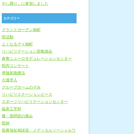
やし踊り」に参加しました
カテゴリー
グランドガーデン南町
部活動
よくなるデイ南町
リハビリテーション部勉強会
倉敷ニューロモデュレーションセンター
院内コンサート
脊髄刺激療法
介護求人
グループホームのぞみ
リハビリステーションピース
スポーツリハビリテーションセンター
臨床工学科
膝・股関節の痛み
医師
医療福祉相談室・メディカルソーシャルワ