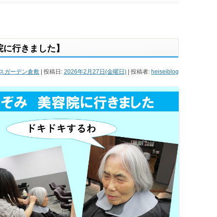
院に行きました】
スガーデン倉敷
| 投稿日:
2026年2月27日(金曜日)
|
投稿者:
heiseiblog