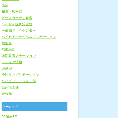
売店
秘書・広報課
ピースガーデン倉敷
ヘイセイ鍼灸治療院
平成脳ドックセンター
ヘイセイホームヘルプステーション
勉強会
放射線部
訪問看護ステーション
メディア情報
薬剤部
予防リハビリテーション
リハビリテーション部
臨床検査部
未分類
アーカイブ
2026年8月