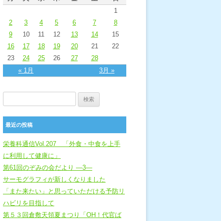
1
2
3
4
5
6
7
8
9
10
11
12
13
14
15
16
17
18
19
20
21
22
23
24
25
26
27
28
« 1月
3月 »
検索:
最近の投稿
栄養科通信Vol.207 「外食・中食を上手
に利用して健康に」
第61回のぞみの会だより ―3―
サーモグラフィが新しくなりました
「また来たい」と思っていただける予防リ
ハビリを目指して
第５３回倉敷天領夏まつり「OH！代官ば