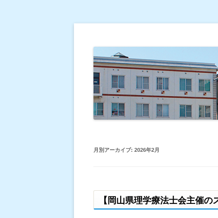
倉敷平成病院のブログです。
倉敷平成病院だより
月別アーカイブ:
2026年2月
【岡山県理学療法士会主催の