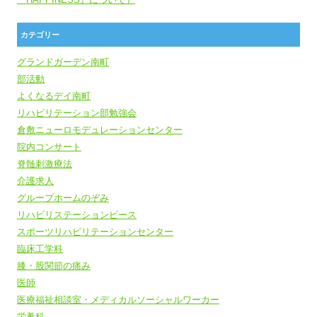
カテゴリー
グランドガーデン南町
部活動
よくなるデイ南町
リハビリテーション部勉強会
倉敷ニューロモデュレーションセンター
院内コンサート
脊髄刺激療法
介護求人
グループホームのぞみ
リハビリステーションピース
スポーツリハビリテーションセンター
臨床工学科
膝・股関節の痛み
医師
医療福祉相談室・メディカルソーシャルワーカー
栄養科