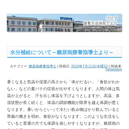
倉敷平成病院だより
倉敷平成病院のブログです。
水分補給について～糖尿病療養指導士より～
カテゴリー:
糖尿病療養指導士
| 投稿日:
2019年7月11日(木曜日)
|
投稿者:
heiseiblog
暑くなると気温や湿度の高さから「体がだるい」「食欲がわか
ない」などの夏バテの症状が出やすくなります。人間の体は気
温が上がると、汗を出し体温を下げようとしますが、高温、多
湿状態が長く続くと、体温の調節機能が限界を越え体調が悪く
なります。暑いからといって冷たい飲み物ばかり飲んでいると
胃腸の働きを弱め、食欲がなくなります。このような生活をし
ていると普通の方でも体調を崩しやすくなりますが、糖尿病の