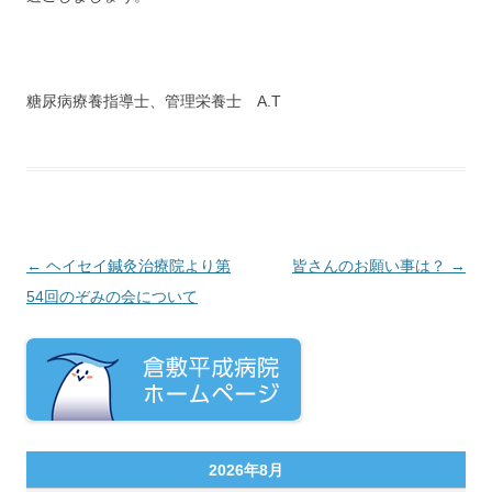
糖尿病療養指導士、管理栄養士 A.T
投稿ナビゲーション
←
ヘイセイ鍼灸治療院より第
皆さんのお願い事は？
→
54回のぞみの会について
2026年8月