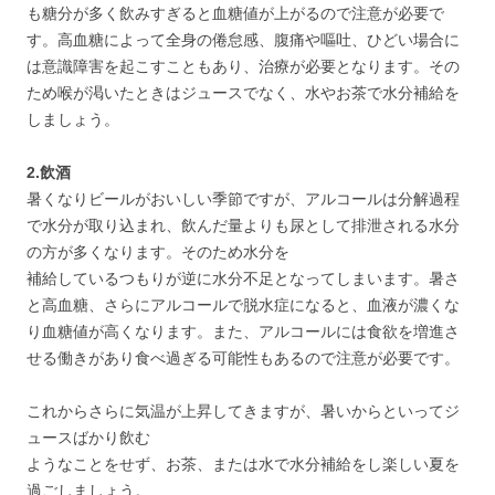
も糖分が多く飲みすぎると血糖値が上がるので注意が必要で
す。高血糖によって全身の倦怠感、腹痛や嘔吐、ひどい場合に
は意識障害を起こすこともあり、治療が必要となります。その
ため喉が渇いたときはジュースでなく、水やお茶で水分補給を
しましょう。
2.飲酒
暑くなりビールがおいしい季節ですが、アルコールは分解過程
で水分が取り込まれ、飲んだ量よりも尿として排泄される水分
の方が多くなります。そのため水分を
補給しているつもりが逆に水分不足となってしまいます。暑さ
と高血糖、さらにアルコールで脱水症になると、血液が濃くな
り血糖値が高くなります。また、アルコールには食欲を増進さ
せる働きがあり食べ過ぎる可能性もあるので注意が必要です。
これからさらに気温が上昇してきますが、暑いからといってジ
ュースばかり飲む
ようなことをせず、お茶、または水で水分補給をし楽しい夏を
過ごしましょう。