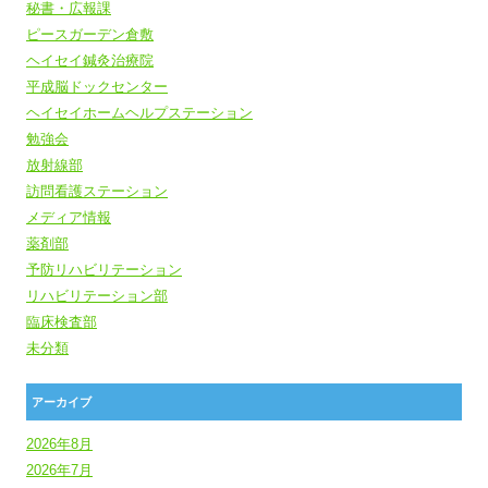
秘書・広報課
ピースガーデン倉敷
ヘイセイ鍼灸治療院
平成脳ドックセンター
ヘイセイホームヘルプステーション
勉強会
放射線部
訪問看護ステーション
メディア情報
薬剤部
予防リハビリテーション
リハビリテーション部
臨床検査部
未分類
アーカイブ
2026年8月
2026年7月