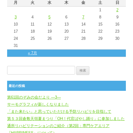
月
火
水
木
金
土
日
1
2
3
4
5
6
7
8
9
10
11
12
13
14
15
16
17
18
19
20
21
22
23
24
25
26
27
28
29
30
31
« 7月
検索:
最近の投稿
第61回のぞみの会だより ―3―
サーモグラフィが新しくなりました
「また来たい」と思っていただける予防リハビリを目指して
第５３回倉敷天領夏まつり「OH！代官ばやし踊り」に参加しました
通所リハビリテーションのご紹介（第2回：専門ケアエリア
『HAPPINESS』について）