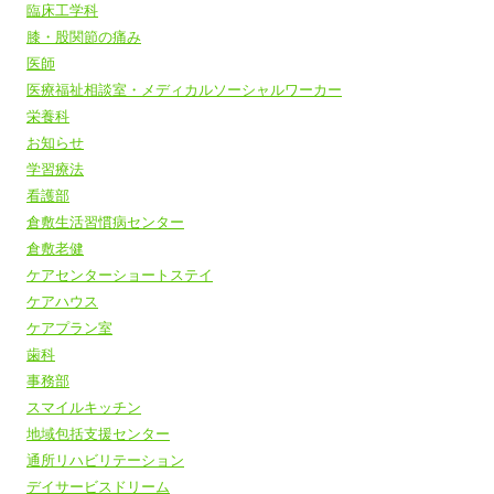
臨床工学科
膝・股関節の痛み
医師
医療福祉相談室・メディカルソーシャルワーカー
栄養科
お知らせ
学習療法
看護部
倉敷生活習慣病センター
倉敷老健
ケアセンターショートステイ
ケアハウス
ケアプラン室
歯科
事務部
スマイルキッチン
地域包括支援センター
通所リハビリテーション
デイサービスドリーム