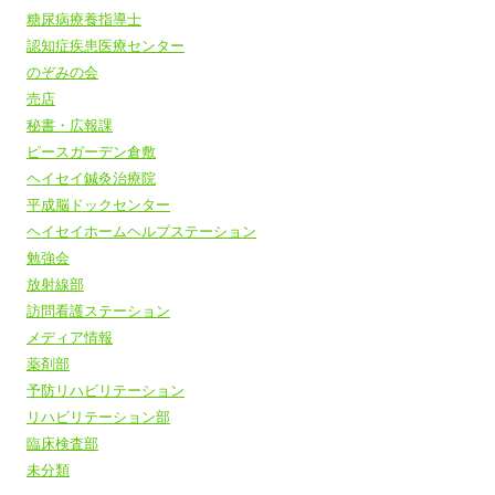
糖尿病療養指導士
認知症疾患医療センター
のぞみの会
売店
秘書・広報課
ピースガーデン倉敷
ヘイセイ鍼灸治療院
平成脳ドックセンター
ヘイセイホームヘルプステーション
勉強会
放射線部
訪問看護ステーション
メディア情報
薬剤部
予防リハビリテーション
リハビリテーション部
臨床検査部
未分類