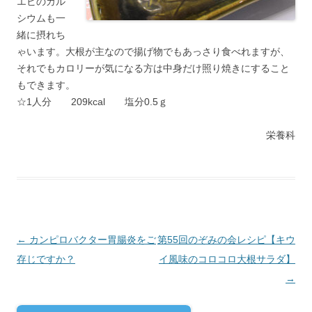
エビのカル
シウムも一
緒に摂れち
ゃいます。大根が主なので揚げ物でもあっさり食べれますが、
それでもカロリーが気になる方は中身だけ照り焼きにすること
もできます。
☆1人分 209kcal 塩分0.5ｇ
栄養科
投稿ナビゲーション
←
カンピロバクター胃腸炎をご
第55回のぞみの会レシピ【キウ
存じですか？
イ風味のコロコロ大根サラダ】
→