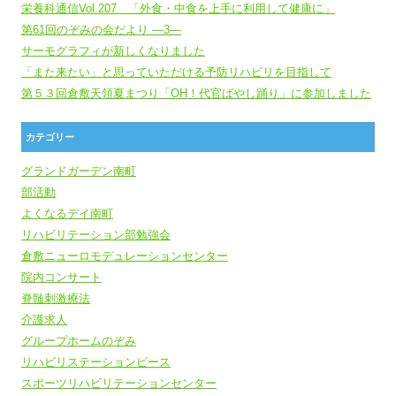
栄養科通信Vol.207 「外食・中食を上手に利用して健康に」
第61回のぞみの会だより ―3―
サーモグラフィが新しくなりました
「また来たい」と思っていただける予防リハビリを目指して
第５３回倉敷天領夏まつり「OH！代官ばやし踊り」に参加しました
カテゴリー
グランドガーデン南町
部活動
よくなるデイ南町
リハビリテーション部勉強会
倉敷ニューロモデュレーションセンター
院内コンサート
脊髄刺激療法
介護求人
グループホームのぞみ
リハビリステーションピース
スポーツリハビリテーションセンター