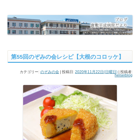
倉敷平成病院だより
倉敷平成病院のブログです。
第55回のぞみの会レシピ【大根のコロッケ】
カテゴリー:
のぞみの会
| 投稿日:
2020年11月22日(日曜日)
|
投稿者:
heiseiblog