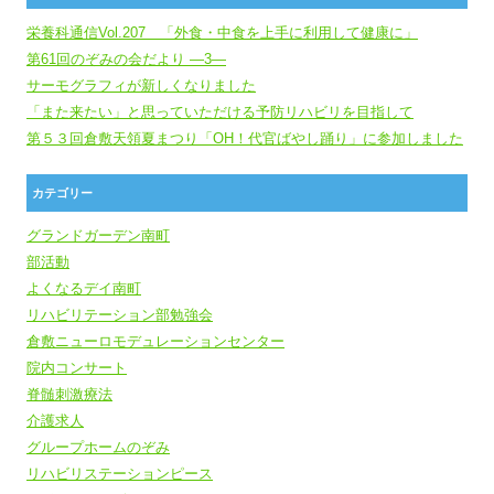
栄養科通信Vol.207 「外食・中食を上手に利用して健康に」
第61回のぞみの会だより ―3―
サーモグラフィが新しくなりました
「また来たい」と思っていただける予防リハビリを目指して
第５３回倉敷天領夏まつり「OH！代官ばやし踊り」に参加しました
カテゴリー
グランドガーデン南町
部活動
よくなるデイ南町
リハビリテーション部勉強会
倉敷ニューロモデュレーションセンター
院内コンサート
脊髄刺激療法
介護求人
グループホームのぞみ
リハビリステーションピース