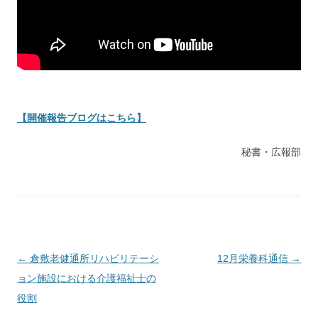
【開催報告ブログはこちら】
秘書・広報部
投稿ナビゲーション
←
倉敷老健通所リハビリテーシ
12月栄養科通信
→
ョン施設における介護福祉士の
役割