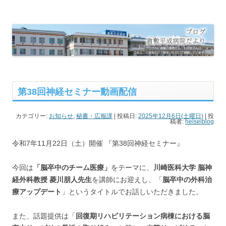
倉敷平成病院だより
倉敷平成病院のブログです。
第38回神経セミナー動画配信
カテゴリー:
お知らせ
,
秘書・広報課
| 投稿日:
2025年12月6日(土曜日)
|
投
稿者:
heiseiblog
令和7年11月22日（土）開催 『第38回神経セミナー』
今回は
「脳卒中のチーム医療」
をテーマに、
川崎医科大学 脳神
経外科教授 菱川朋人先生
を講師にお迎えし、「
脳卒中の外科治
療アップデート
」というタイトルでお話しいただきました。
また、話題提供は「
回復期リハビリテーション病棟における脳