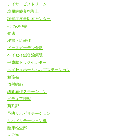
デイサービスドリーム
糖尿病療養指導士
認知症疾患医療センター
のぞみの会
売店
秘書・広報課
ピースガーデン倉敷
ヘイセイ鍼灸治療院
平成脳ドックセンター
ヘイセイホームヘルプステーション
勉強会
放射線部
訪問看護ステーション
メディア情報
薬剤部
予防リハビリテーション
リハビリテーション部
臨床検査部
未分類