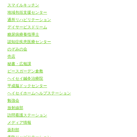
スマイルキッチン
地域包括支援センター
通所リハビリテーション
デイサービスドリーム
糖尿病療養指導士
認知症疾患医療センター
のぞみの会
売店
秘書・広報課
ピースガーデン倉敷
ヘイセイ鍼灸治療院
平成脳ドックセンター
ヘイセイホームヘルプステーション
勉強会
放射線部
訪問看護ステーション
メディア情報
薬剤部