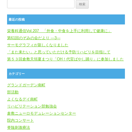
検索:
最近の投稿
栄養科通信Vol.207 「外食・中食を上手に利用して健康に」
第61回のぞみの会だより ―3―
サーモグラフィが新しくなりました
「また来たい」と思っていただける予防リハビリを目指して
第５３回倉敷天領夏まつり「OH！代官ばやし踊り」に参加しました
カテゴリー
グランドガーデン南町
部活動
よくなるデイ南町
リハビリテーション部勉強会
倉敷ニューロモデュレーションセンター
院内コンサート
脊髄刺激療法