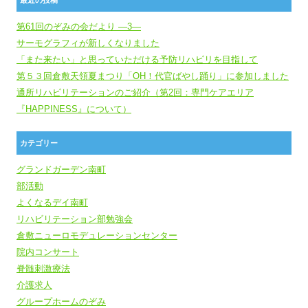
第61回のぞみの会だより ―3―
サーモグラフィが新しくなりました
「また来たい」と思っていただける予防リハビリを目指して
第５３回倉敷天領夏まつり「OH！代官ばやし踊り」に参加しました
通所リハビリテーションのご紹介（第2回：専門ケアエリア
『HAPPINESS』について）
カテゴリー
グランドガーデン南町
部活動
よくなるデイ南町
リハビリテーション部勉強会
倉敷ニューロモデュレーションセンター
院内コンサート
脊髄刺激療法
介護求人
グループホームのぞみ