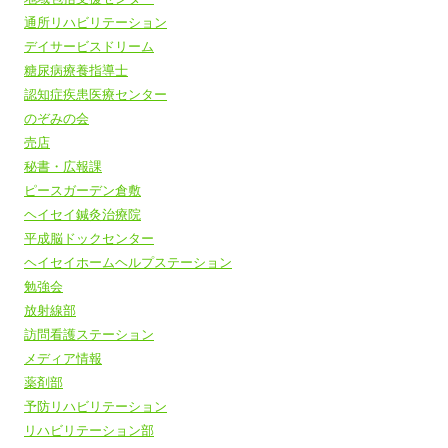
通所リハビリテーション
デイサービスドリーム
糖尿病療養指導士
認知症疾患医療センター
のぞみの会
売店
秘書・広報課
ピースガーデン倉敷
ヘイセイ鍼灸治療院
平成脳ドックセンター
ヘイセイホームヘルプステーション
勉強会
放射線部
訪問看護ステーション
メディア情報
薬剤部
予防リハビリテーション
リハビリテーション部