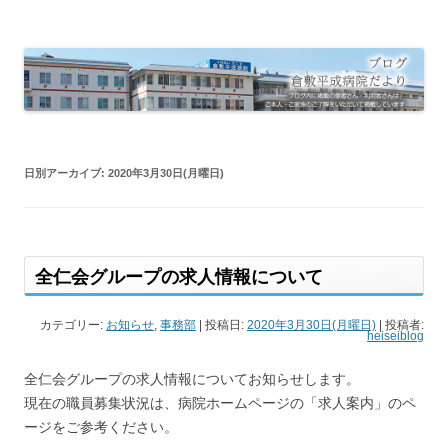
倉敷平成病院だより
倉敷平成病院のブログです。
日別アーカイブ:
2020年3月30日(月曜日)
全仁会グループの求人情報について
カテゴリー:
お知らせ
,
事務部
| 投稿日:
2020年3月30日(月曜日)
|
投稿者:
heiseiblog
全仁会グループの求人情報についてお知らせします。
現在の職員募集状況は、病院ホームページの「求人案内」のペ
ージをご参考ください。