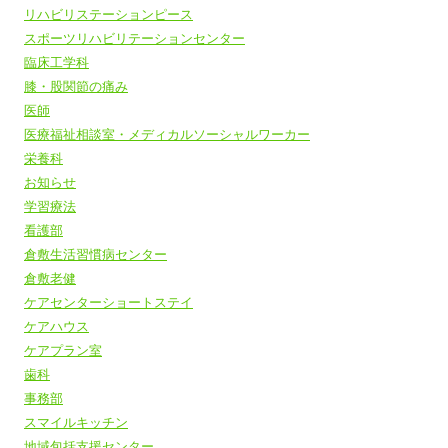
リハビリステーションピース
スポーツリハビリテーションセンター
臨床工学科
膝・股関節の痛み
医師
医療福祉相談室・メディカルソーシャルワーカー
栄養科
お知らせ
学習療法
看護部
倉敷生活習慣病センター
倉敷老健
ケアセンターショートステイ
ケアハウス
ケアプラン室
歯科
事務部
スマイルキッチン
地域包括支援センター