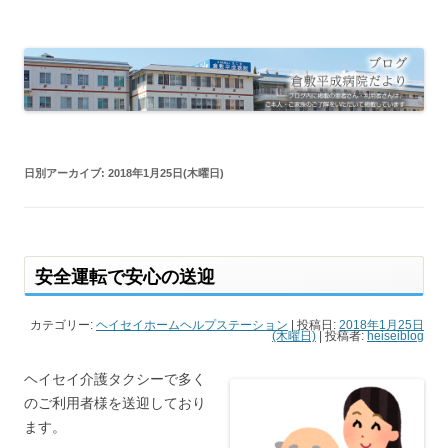
倉敷平成病院だより
倉敷平成病院のブログです。
日別アーカイブ:
2018年1月25日(木曜日)
安全運転で安心の送迎
カテゴリー:
ヘイセイホームヘルプステーション
| 投稿日:
2018年1月25日
(木曜日)
|
投稿者:
heiseiblog
ヘイセイ介護タクシーで多く
のご利用者様を送迎しており
ます。