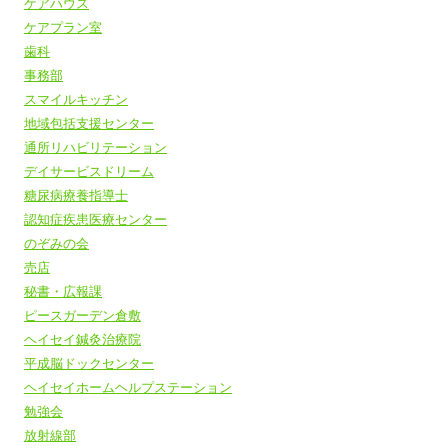
ケアハウス
ケアプラン室
歯科
事務部
スマイルキッチン
地域包括支援センター
通所リハビリテーション
デイサービスドリーム
糖尿病療養指導士
認知症疾患医療センター
のぞみの会
売店
秘書・広報課
ピースガーデン倉敷
ヘイセイ鍼灸治療院
平成脳ドックセンター
ヘイセイホームヘルプステーション
勉強会
放射線部