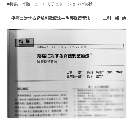
■特集：脊髄ニューロモデュレーションの現状
疼痛に対する脊髄刺激療法―胸腰髄留置法・・・上利 崇, 他