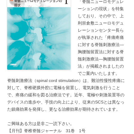
「脊髄ニューロモデュレ
ーションの現状」を特集
しており、その中で、上
利崇倉敷ニューロモデュ
レーションセンター長ら
が執筆された「疼痛疼痛
に対する脊髄刺激療法―
胸腰髄留置法に対する脊
髄刺激療法―胸腰髄留置
法」が掲載されましたの
でご案内いたします。
脊髄刺激療法（spinal cord stimulation）は、難治性慢性疼痛に
対して、脊椎硬膜外腔に電極を留置し、電気刺激を行うこと
で、疼痛の緩和を図る治療法です。近年、電極や刺激装置等の
デバイスの進歩や、手技の向上により、従来のSCSとは異なっ
た鎮痛効果を発揮し、更なる治療効果が期待されています。
ご興味ある方は是非ご一読下さい。
【月刊】脊椎脊髄ジャーナル 31巻 1号