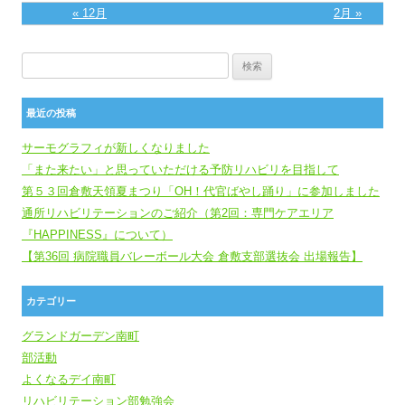
« 12月
2月 »
検索:
最近の投稿
サーモグラフィが新しくなりました
「また来たい」と思っていただける予防リハビリを目指して
第５３回倉敷天領夏まつり「OH！代官ばやし踊り」に参加しました
通所リハビリテーションのご紹介（第2回：専門ケアエリア
『HAPPINESS』について）
【第36回 病院職員バレーボール大会 倉敷支部選抜会 出場報告】
カテゴリー
グランドガーデン南町
部活動
よくなるデイ南町
リハビリテーション部勉強会