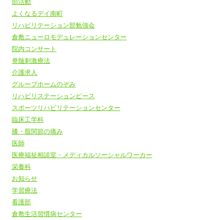
部活動
よくなるデイ南町
リハビリテーション部勉強会
倉敷ニューロモデュレーションセンター
院内コンサート
脊髄刺激療法
介護求人
グループホームのぞみ
リハビリステーションピース
スポーツリハビリテーションセンター
臨床工学科
膝・股関節の痛み
医師
医療福祉相談室・メディカルソーシャルワーカー
栄養科
お知らせ
学習療法
看護部
倉敷生活習慣病センター