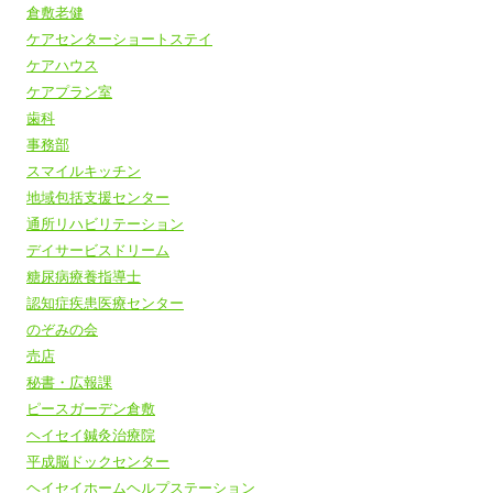
倉敷老健
ケアセンターショートステイ
ケアハウス
ケアプラン室
歯科
事務部
スマイルキッチン
地域包括支援センター
通所リハビリテーション
デイサービスドリーム
糖尿病療養指導士
認知症疾患医療センター
のぞみの会
売店
秘書・広報課
ピースガーデン倉敷
ヘイセイ鍼灸治療院
平成脳ドックセンター
ヘイセイホームヘルプステーション