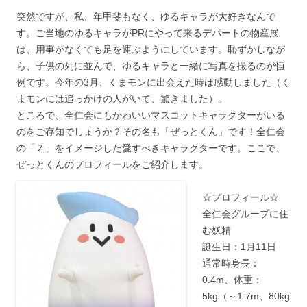
突然ですが、私、年甲斐もなく、ゆるキャラが大好きなんで
す。ご当地のゆるキャラがPRにやって来るデパートの物産展
は、用事がなくても足を運ぶようにしています。恥ずかしなが
ら、子供の列に並んで、ゆるキャラと一緒に写真を撮るのが恒
例です。今年の3月、くまモンに出会えた時は感動しました（く
まモンには追っかけの人がいて、驚きました）。
ところで、全仁会にもかわいいマスコットキャラクターがいる
のをご存知でしょうか？その名も「ぜっとくん」です！全仁会
の「Ｚ」をイメージした愛すべきキャラクターです。ここで、
ぜっとくんのプロフィールをご紹介します。
☆プロフィール☆
全仁会グループに住
む妖精
誕生日：1月11日
通常時身長：
0.4m、体重：
5kg（～1.7m、80kg