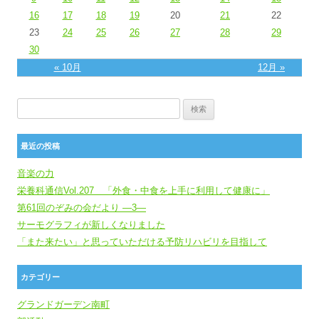
16
17
18
19
20
21
22
23
24
25
26
27
28
29
30
« 10月
12月 »
検索:
最近の投稿
音楽の力
栄養科通信Vol.207 「外食・中食を上手に利用して健康に」
第61回のぞみの会だより ―3―
サーモグラフィが新しくなりました
「また来たい」と思っていただける予防リハビリを目指して
カテゴリー
グランドガーデン南町