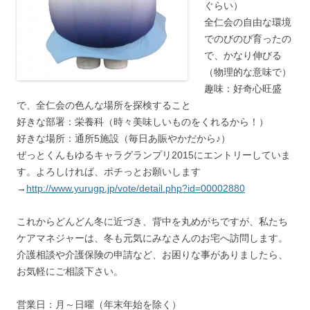
ぐらい）
全仁会の自由な環境
でのびのび育ったの
で、かなり伸びる
（物理的な意味で）
趣味：好奇心旺盛
で、全仁会の色んな場所を探検すること
好きな部署：栄養科（時々美味しいものをくれるから！）
好きな場所：通所5施設（毎日あ賑やかだから♪）
ぜっとくんもゆるキャラグランプリ2015にエントリーしていま
す。よろしければ、ポチっとお願いします
→
http://www.yurugp.jp/vote/detail.php?id=00002880
これからどんどん冬に近づき、背中を丸めがちですが、私たち
ケアマネジャーは、冬も元気にみなさんのお宅へ訪問します。
介護相談や介護保険の申請など、お困りな事がありましたら、
お気軽にご相談下さい。
営業日：月～日曜（年末年始を除く）