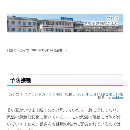
倉敷平成病院だより
倉敷平成病院のブログです。
日別アーカイブ:
2025年11月14日(金曜日)
予防接種
カテゴリー:
グランドガーデン南町
| 投稿日:
2025年11月14日(金曜日)
|
投
稿者:
heiseiblog
暑い夏がいつまで続くのかと思っていたら、急に涼しくなり、
気温の急激な変化に驚いています。この気温の落差には体が付
いていきません。皆さんも健康の維持に苦労されているのでは