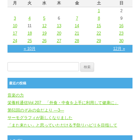
月
火
水
木
金
土
日
1
2
3
4
5
6
7
8
9
10
11
12
13
14
15
16
17
18
19
20
21
22
23
24
25
26
27
28
29
30
« 10月
12月 »
検索:
最近の投稿
音楽の力
栄養科通信Vol.207 「外食・中食を上手に利用して健康に」
第61回のぞみの会だより ―3―
サーモグラフィが新しくなりました
「また来たい」と思っていただける予防リハビリを目指して