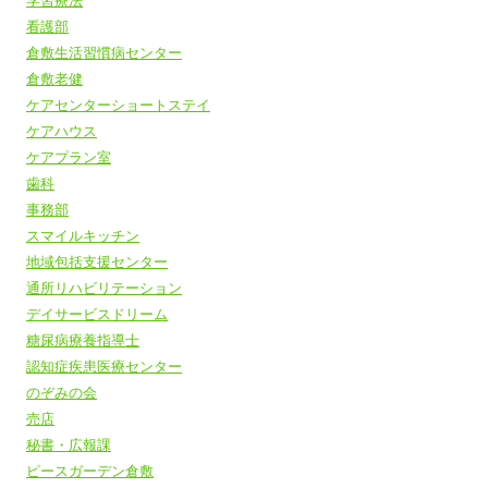
学習療法
看護部
倉敷生活習慣病センター
倉敷老健
ケアセンターショートステイ
ケアハウス
ケアプラン室
歯科
事務部
スマイルキッチン
地域包括支援センター
通所リハビリテーション
デイサービスドリーム
糖尿病療養指導士
認知症疾患医療センター
のぞみの会
売店
秘書・広報課
ピースガーデン倉敷