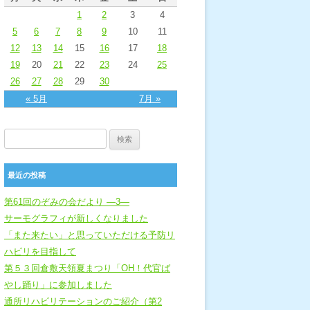
1
2
3
4
5
6
7
8
9
10
11
12
13
14
15
16
17
18
19
20
21
22
23
24
25
26
27
28
29
30
« 5月
7月 »
検索:
最近の投稿
第61回のぞみの会だより ―3―
サーモグラフィが新しくなりました
「また来たい」と思っていただける予防リ
ハビリを目指して
第５３回倉敷天領夏まつり「OH！代官ば
やし踊り」に参加しました
通所リハビリテーションのご紹介（第2