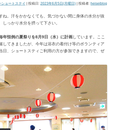
ーショートステイ
| 投稿日:
2023年6月5日(月曜日)
|
投稿者:
heiseiblog
すね。汗をかかなくても、気づかない間に身体の水分が抜
、しっかり水分を摂って下さい。
毎年恒例の夏祭りを8月9日（水）に計画
しています。ここ
催してきましたが、今年は浴衣の着付け等のボランティア
当日、ショートスティご利用の方が参加できますので、ぜ