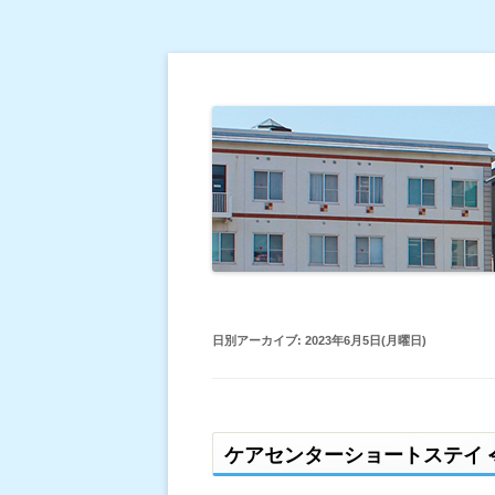
倉敷平成病院のブログです。
倉敷平成病院だより
日別アーカイブ:
2023年6月5日(月曜日)
ケアセンターショートステイ 