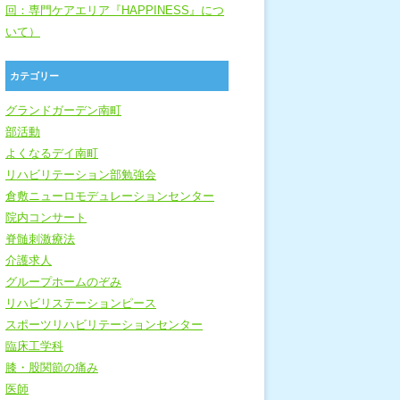
回：専門ケアエリア『HAPPINESS』につ
いて）
カテゴリー
グランドガーデン南町
部活動
よくなるデイ南町
リハビリテーション部勉強会
倉敷ニューロモデュレーションセンター
院内コンサート
脊髄刺激療法
介護求人
グループホームのぞみ
リハビリステーションピース
スポーツリハビリテーションセンター
臨床工学科
膝・股関節の痛み
医師