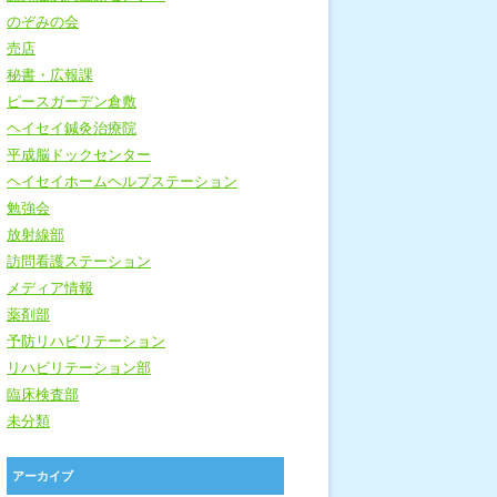
のぞみの会
売店
秘書・広報課
ピースガーデン倉敷
ヘイセイ鍼灸治療院
平成脳ドックセンター
ヘイセイホームヘルプステーション
勉強会
放射線部
訪問看護ステーション
メディア情報
薬剤部
予防リハビリテーション
リハビリテーション部
臨床検査部
未分類
アーカイブ