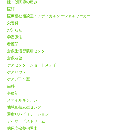
膝・股関節の痛み
医師
医療福祉相談室・メディカルソーシャルワーカー
栄養科
お知らせ
学習療法
看護部
倉敷生活習慣病センター
倉敷老健
ケアセンターショートステイ
ケアハウス
ケアプラン室
歯科
事務部
スマイルキッチン
地域包括支援センター
通所リハビリテーション
デイサービスドリーム
糖尿病療養指導士