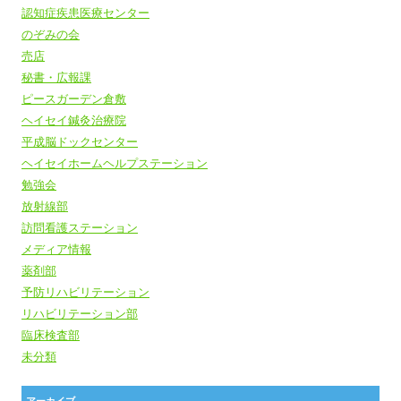
認知症疾患医療センター
のぞみの会
売店
秘書・広報課
ピースガーデン倉敷
ヘイセイ鍼灸治療院
平成脳ドックセンター
ヘイセイホームヘルプステーション
勉強会
放射線部
訪問看護ステーション
メディア情報
薬剤部
予防リハビリテーション
リハビリテーション部
臨床検査部
未分類
アーカイブ