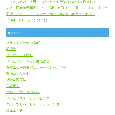
「また来たい」と思っていただける予防リハビリを目指して
第５３回倉敷天領夏まつり「OH！代官ばやし踊り」に参加しました
通所リハビリテーションのご紹介（第2回：専門ケアエリア
『HAPPINESS』について）
カテゴリー
グランドガーデン南町
部活動
よくなるデイ南町
リハビリテーション部勉強会
倉敷ニューロモデュレーションセンター
院内コンサート
脊髄刺激療法
介護求人
グループホームのぞみ
リハビリステーションピース
スポーツリハビリテーションセンター
臨床工学科