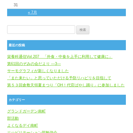
31
« 7月
検索:
最近の投稿
栄養科通信Vol.207 「外食・中食を上手に利用して健康に」
第61回のぞみの会だより ―3―
サーモグラフィが新しくなりました
「また来たい」と思っていただける予防リハビリを目指して
第５３回倉敷天領夏まつり「OH！代官ばやし踊り」に参加しました
カテゴリー
グランドガーデン南町
部活動
よくなるデイ南町
リハビリテーション部勉強会