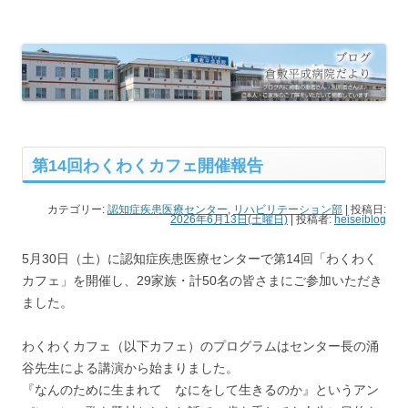
倉敷平成病院だより
倉敷平成病院のブログです。
第14回わくわくカフェ開催報告
カテゴリー:
認知症疾患医療センター
,
リハビリテーション部
| 投稿日:
2026年6月13日(土曜日)
|
投稿者:
heiseiblog
5月30日（土）に認知症疾患医療センターで第14回「わくわく
カフェ」を開催し、29家族・計50名の皆さまにご参加いただき
ました。
わくわくカフェ（以下カフェ）のプログラムはセンター長の涌
谷先生による講演から始まりました。
『なんのために生まれて なにをして生きるのか』というアン