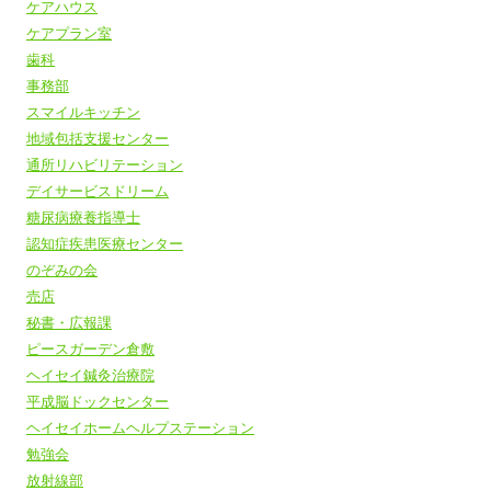
ケアハウス
ケアプラン室
歯科
事務部
スマイルキッチン
地域包括支援センター
通所リハビリテーション
デイサービスドリーム
糖尿病療養指導士
認知症疾患医療センター
のぞみの会
売店
秘書・広報課
ピースガーデン倉敷
ヘイセイ鍼灸治療院
平成脳ドックセンター
ヘイセイホームヘルプステーション
勉強会
放射線部