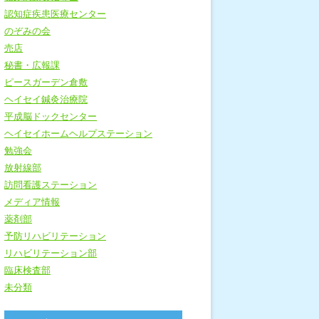
認知症疾患医療センター
のぞみの会
売店
秘書・広報課
ピースガーデン倉敷
ヘイセイ鍼灸治療院
平成脳ドックセンター
ヘイセイホームヘルプステーション
勉強会
放射線部
訪問看護ステーション
メディア情報
薬剤部
予防リハビリテーション
リハビリテーション部
臨床検査部
未分類