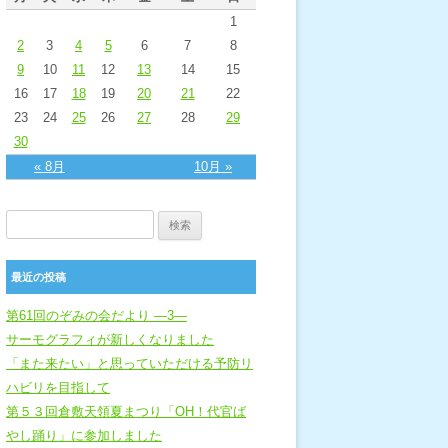
1
2
3
4
5
6
7
8
9
10
11
12
13
14
15
16
17
18
19
20
21
22
23
24
25
26
27
28
29
30
« 8月
10月 »
検索:
最近の投稿
第61回のぞみの会だより ―3―
サーモグラフィが新しくなりました
「また来たい」と思っていただける予防リ
ハビリを目指して
第５３回倉敷天領夏まつり「OH！代官ば
やし踊り」に参加しました