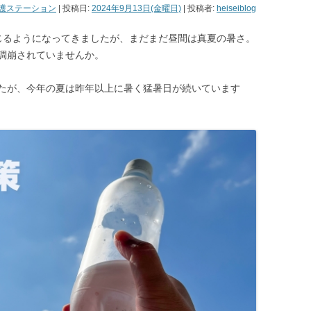
護ステーション
| 投稿日:
2024年9月13日(金曜日)
|
投稿者:
heiseiblog
じるようになってきましたが、まだまだ昼間は真夏の暑さ。
調崩されていませんか。
たが、今年の夏は昨年以上に暑く猛暑日が続いています