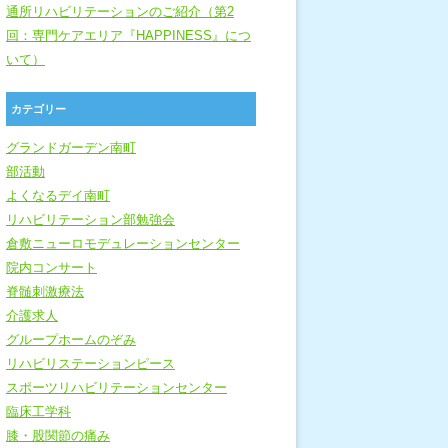
通所リハビリテーションのご紹介（第2
回：専門ケアエリア『HAPPINESS』につ
いて）
カテゴリー
グランドガーデン南町
部活動
よくなるデイ南町
リハビリテーション部勉強会
倉敷ニューロモデュレーションセンター
院内コンサート
脊髄刺激療法
介護求人
グループホームのぞみ
リハビリステーションピース
スポーツリハビリテーションセンター
臨床工学科
膝・股関節の痛み