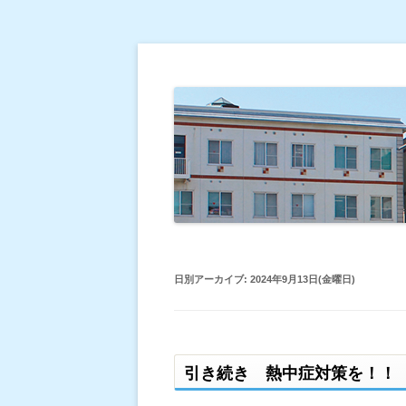
倉敷平成病院のブログです。
倉敷平成病院だより
日別アーカイブ:
2024年9月13日(金曜日)
引き続き 熱中症対策を！！