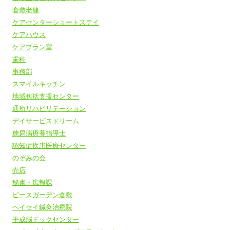
倉敷老健
ケアセンターショートステイ
ケアハウス
ケアプラン室
歯科
事務部
スマイルキッチン
地域包括支援センター
通所リハビリテーション
デイサービスドリーム
糖尿病療養指導士
認知症疾患医療センター
のぞみの会
売店
秘書・広報課
ピースガーデン倉敷
ヘイセイ鍼灸治療院
平成脳ドックセンター