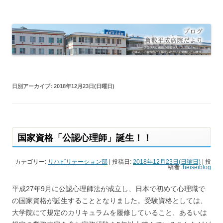
倉敷平成病院だより
倉敷平成病院のブログです。
日別アーカイブ:
2018年12月23日(日曜日)
国家資格「公認心理師」誕生！！
カテゴリー:
リハビリテーション部
| 投稿日:
2018年12月23日(日曜日)
|
投
稿者:
heiseiblog
平成27年9月に公認心理師法が成立し、日本で初めて心理職で
の国家資格が誕生することとなりました。受験資格としては、
大学院にて規定のカリキュラムを履修していること、あるいは