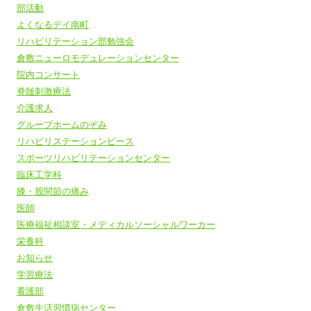
部活動
よくなるデイ南町
リハビリテーション部勉強会
倉敷ニューロモデュレーションセンター
院内コンサート
脊髄刺激療法
介護求人
グループホームのぞみ
リハビリステーションピース
スポーツリハビリテーションセンター
臨床工学科
膝・股関節の痛み
医師
医療福祉相談室・メディカルソーシャルワーカー
栄養科
お知らせ
学習療法
看護部
倉敷生活習慣病センター