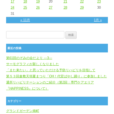
17
18
19
20
21
22
23
24
25
26
27
28
29
30
31
« 11月
1月 »
検索:
最近の投稿
第61回のぞみの会だより ―3―
サーモグラフィが新しくなりました
「また来たい」と思っていただける予防リハビリを目指して
第５３回倉敷天領夏まつり「OH！代官ばやし踊り」に参加しました
通所リハビリテーションのご紹介（第2回：専門ケアエリア
『HAPPINESS』について）
カテゴリー
グランドガーデン南町