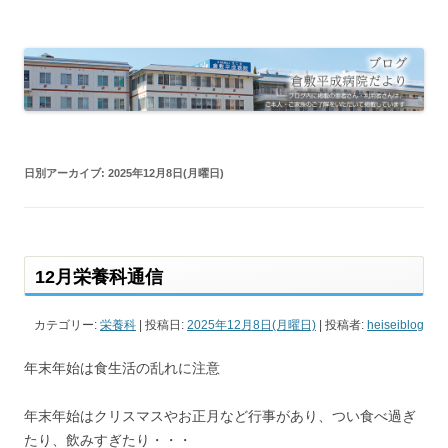
倉敷平成病院だより
倉敷平成病院のブログです。
日別アーカイブ:
2025年12月8日(月曜日)
12月栄養科通信
カテゴリー:
栄養科
| 投稿日:
2025年12月8日(月曜日)
|
投稿者:
heiseiblog
年末年始は食生活の乱れに注意
年末年始はクリスマスやお正月など行事があり、つい食べ過ぎ
たり、飲みすぎたり・・・