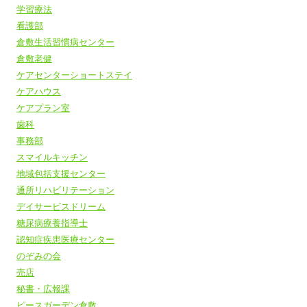
学習療法
看護部
倉敷生活習慣病センター
倉敷老健
ケアセンターショートステイ
ケアハウス
ケアプラン室
歯科
事務部
スマイルキッチン
地域包括支援センター
通所リハビリテーション
デイサービスドリーム
糖尿病療養指導士
認知症疾患医療センター
のぞみの会
売店
秘書・広報課
ピースガーデン倉敷