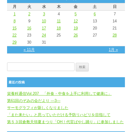
月
火
水
木
金
土
日
1
2
3
4
5
6
7
8
9
10
11
12
13
14
15
16
17
18
19
20
21
22
23
24
25
26
27
28
29
30
31
« 11月
1月 »
検索:
最近の投稿
栄養科通信Vol.207 「外食・中食を上手に利用して健康に」
第61回のぞみの会だより ―3―
サーモグラフィが新しくなりました
「また来たい」と思っていただける予防リハビリを目指して
第５３回倉敷天領夏まつり「OH！代官ばやし踊り」に参加しました