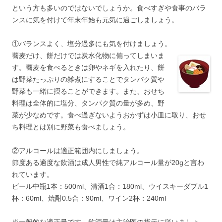
という方も多いのではないでしょうか。食べすぎや食事のバラ
ンスに気を付けて年末年始も元気に過ごしましょう。
①バランスよく、塩分過多にも気を付けましょう。
蕎麦だけ、餅だけでは炭水化物に偏ってしまいま
す。蕎麦を食べるときは卵やネギを入れたり、餅
は野菜たっぷりの雑煮にすることでタンパク質や
野菜も一緒に摂ることができます。また、おせち
料理は全体的に塩分、タンパク質の量が多め、野
菜が少なめです。食べ過ぎないようおかずは小皿に取り、おせ
ち料理とは別に野菜も食べましょう。
②アルコールは適正範囲内にしましょう。
節度ある適度な飲酒は成人男性で純アルコール量が20gと言わ
れています。
ビール中瓶1本：500ml、清酒1合：180ml、ウイスキーダブル1
杯：60ml、焼酎0.5合：90ml、ワイン2杯：240ml
※一般的な適正量です。飲酒量は主治医の指示に従いましょ