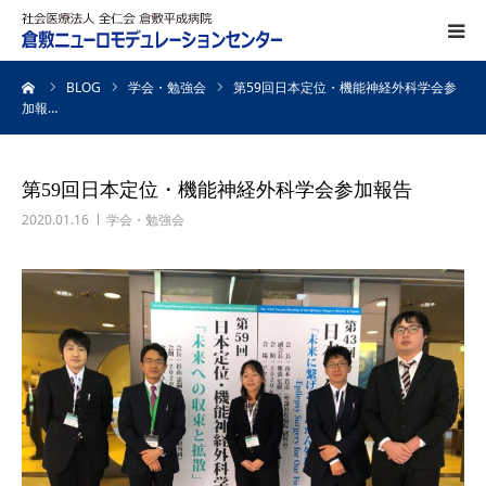
ーム
BLOG
学会・勉強会
第59回日本定位・機能神経外科学会参
DBS治療
加報…
SCS治療
第59回日本定位・機能神経外科学会参加報告
ITB療法
2020.01.16
学会・勉強会
熱凝固療法
対象疾患
パーキンソン病
ジストニア