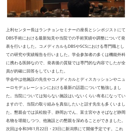
お問合せ
お問合せ
上利センター長はランチョンセミナーの座長とシンポジストにて
医療従事者の方へ
DBS手術における最新知見や当院での手術実績や調整について発
表を行いました。コメディカルもDBSやSCSにおける専門職とし
ての研究や実績報告を行いました。学会参加者の多くは機能外科
に携わる医師なので、発表後の質疑では専門的な内容でしたが全
員が的確に回答をしていました。
学会中は他施設の先生やコメディカルとディスカッションやニュ
ーロモデュレーションにおける最新の話題について勉強しまし
た。当院については知らない施設はいないくらい有名になってい
ますので、当院の取り組みを真似したいと話す先生も多くいまし
た。懇親会では浜松餃子、静岡おでん、富士宮やきそばなど静岡
名物を堪能しつつ、他施設との懇親を深めることができました。
次回は令和3年1月22日・23日に新潟県にて開催予定です。これ