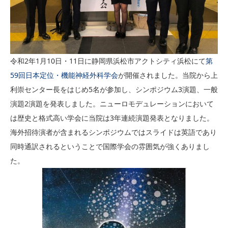
本態性振戦（ふるえ）
神経障害性疼痛（慢性疼痛）
令和2年1月10日・11日に静岡県浜松市アクトシティ浜松にて
第
59回日本定位・機能神経外科学会
が開催されました。当院から上
痙縮
利崇センター長をはじめ5名が参加し、シンポジウム3演題、一般
演題2演題を発表しました。ニューロモデュレーションにおいて
特発性正常圧水頭症（ハキム病）
は歴史と格式高い学会に当院は3年連続演題発表となりました。
海外招待演者が含まれるシンポジウムではスライドは英語であり
医師紹介
同時通訳されるということで国際学会の雰囲気が強くありまし
た。
チーム医療
チーム医療とは
スタッフ紹介