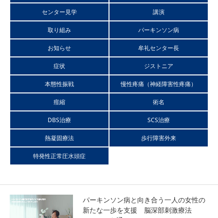
センター見学
講演
本態性振戦（ふるえ）
取り組み
パーキンソン病
神経障害性疼痛（慢性疼痛）
お知らせ
牟礼センター長
症状
ジストニア
痙縮
本態性振戦
慢性疼痛（神経障害性疼痛）
痙縮
術名
特発性正常圧水頭症（ハキム病）
DBS治療
SCS治療
医師紹介
熱凝固療法
歩行障害外来
特発性正常圧水頭症
チーム医療
チーム医療とは
パーキンソン病と向き合う一人の女性の
新たな一歩を支援 脳深部刺激療法
スタッフ紹介