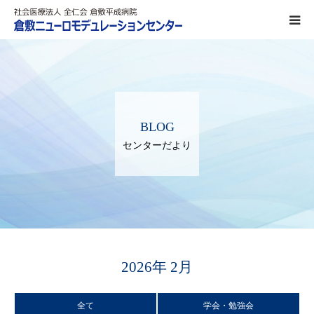
DBS治療
SCS治療
BLOG
ITB療法
センターだより
熱凝固療法
対象疾患
パーキンソン病
2026年 2月
ジストニア
全て
学会・勉強会