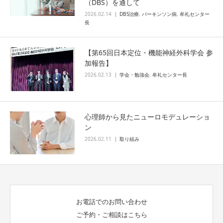
（DBS）を通して
2026.02.14
DBS治療
,
パーキンソン病
,
牟礼センター
長
センター紹介
【第65回日本定位・機能神経外科学会 参
センターについて
加報告】
2026.02.13
学会・勉強会
,
牟礼センター長
ニューロモデュレーションとは
機能的脳神経外科（機能外科）
心理師から見たニューロモデュレーショ
ン
2026.02.11
取り組み
主な実績・症例数
交通アクセス
お知らせ
お電話でのお問い合わせ
ご予約・ご相談はこちら