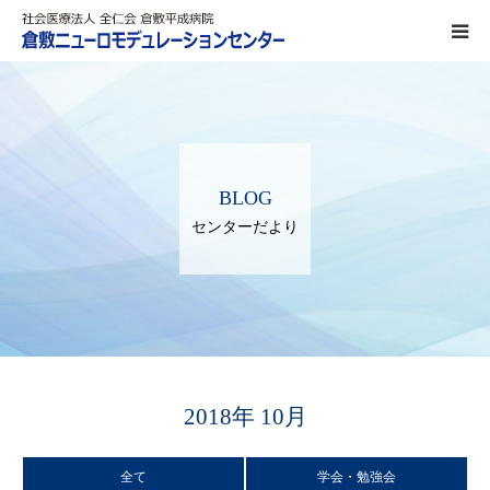
DBS治療
SCS治療
BLOG
ITB療法
センターだより
熱凝固療法
対象疾患
パーキンソン病
2018年 10月
ジストニア
全て
学会・勉強会