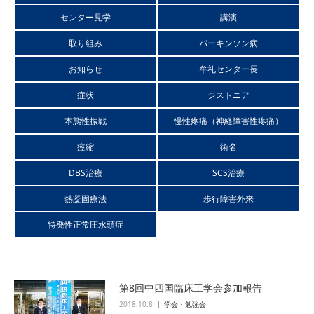
センター見学
講演
本態性振戦（ふるえ）
取り組み
パーキンソン病
神経障害性疼痛（慢性疼痛）
お知らせ
牟礼センター長
症状
ジストニア
痙縮
本態性振戦
慢性疼痛（神経障害性疼痛）
痙縮
術名
特発性正常圧水頭症（ハキム病）
DBS治療
SCS治療
医師紹介
熱凝固療法
歩行障害外来
特発性正常圧水頭症
チーム医療
チーム医療とは
第8回中四国臨床工学会参加報告
2018.10.8
学会・勉強会
スタッフ紹介