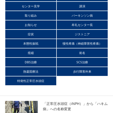
センター見学
講演
本態性振戦（ふるえ）
取り組み
パーキンソン病
神経障害性疼痛（慢性疼痛）
お知らせ
牟礼センター長
症状
ジストニア
痙縮
本態性振戦
慢性疼痛（神経障害性疼痛）
痙縮
術名
特発性正常圧水頭症（ハキム病）
DBS治療
SCS治療
医師紹介
熱凝固療法
歩行障害外来
特発性正常圧水頭症
チーム医療
チーム医療とは
「正常圧水頭症（iNPH）」から「ハキム
病」への名称変更
スタッフ紹介