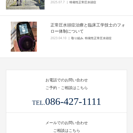
2025.07.7
特発性正常圧水頭症
センター紹介
正常圧水頭症治療と臨床工学技士のフォ
ロー体制について
センターについて
2023.04.10
取り組み
,
特発性正常圧水頭症
ニューロモデュレーションとは
機能的脳神経外科（機能外科）
お電話でのお問い合わせ
主な実績・症例数
ご予約・ご相談はこちら
086-427-1111
交通アクセス
TEL.
お知らせ
メールでのお問い合わせ
ご相談はこちら