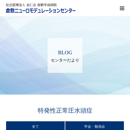
DBS治療
SCS治療
BLOG
ITB療法
センターだより
熱凝固療法
対象疾患
パーキンソン病
特発性正常圧水頭症
ジストニア
全て
学会・勉強会