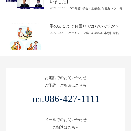
いました】
2022.03.16
SCS治療
,
学会・勉強会
,
牟礼センター長
センター紹介
手のふるえでお困りではないですか？
センターについて
2022.03.5
パーキンソン病
,
取り組み
,
本態性振戦
ニューロモデュレーションとは
機能的脳神経外科（機能外科）
お電話でのお問い合わせ
主な実績・症例数
ご予約・ご相談はこちら
086-427-1111
TEL.
交通アクセス
お知らせ
メールでのお問い合わせ
ご相談はこちら