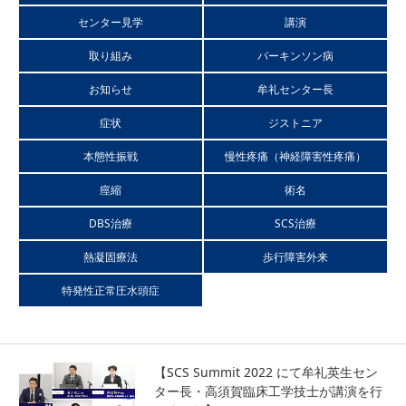
センター見学
講演
本態性振戦（ふるえ）
取り組み
パーキンソン病
神経障害性疼痛（慢性疼痛）
お知らせ
牟礼センター長
症状
ジストニア
痙縮
本態性振戦
慢性疼痛（神経障害性疼痛）
痙縮
術名
特発性正常圧水頭症（ハキム病）
DBS治療
SCS治療
医師紹介
熱凝固療法
歩行障害外来
特発性正常圧水頭症
チーム医療
チーム医療とは
【SCS Summit 2022 にて牟礼英生セン
ター長・高須賀臨床工学技士が講演を行
スタッフ紹介