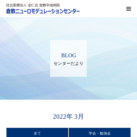
DBS治療
SCS治療
BLOG
ITB療法
センターだより
熱凝固療法
対象疾患
パーキンソン病
2022年 3月
ジストニア
全て
学会・勉強会