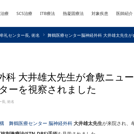
S治療
SCS治療
ITB療法
熱凝固療法
対象疾患
医師紹介
牟礼センター長
術名
舞鶴医療センター脳神経外科 大井雄太先生
外科 大井雄太先生が倉敷ニュー
ターを視察されました
ー長
,
術名
機構 舞鶴医療センター
脳神経外科
大井雄太先生
が来院され、
核刺激療法(STN-DBS)手術
を見学されました。