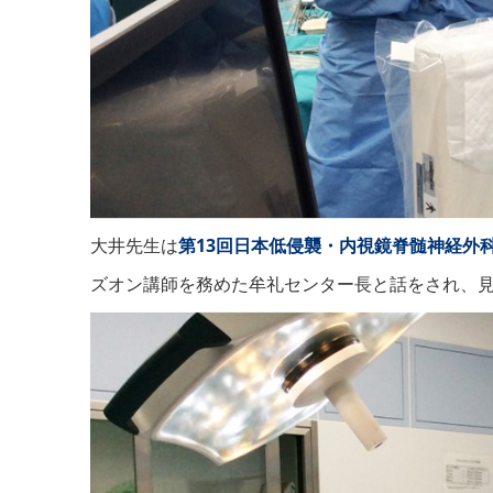
大井先生は
第13回日本低侵襲・内視鏡脊髄神経外
ズオン講師を務めた牟礼センター長と話をされ、