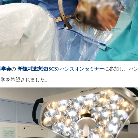
科学会
の
脊髄刺激療法(SCS)
ハンズオンセミナー
に参加し、ハ
見学を希望されました。