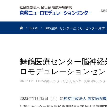
DB
ホーム
BLOG
DBS治療
センターだより
センター見学
舞鶴医療センター脳神経
ロモデュレーションセン
2023.11.20
DBS治療
,
センターだより
,
センター見学
,
牟礼センタ
2023年11月13日（月）に
独立行政法人 国立病院
礼英生センター長と重松秀明部長が実施する
視床下