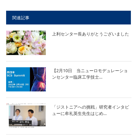
センター紹介
関連記事
センターについて
上利センター長ありがとうございました
ニューロモデュレーションとは
機能的脳神経外科（機能外科）
【2月10日 当ニューロモデュレーショ
ンセンター臨床工学技士…
主な実績・症例数
交通アクセス
「ジストニアへの挑戦」研究者インタビ
ューに牟礼英生先生はじめ…
お知らせ