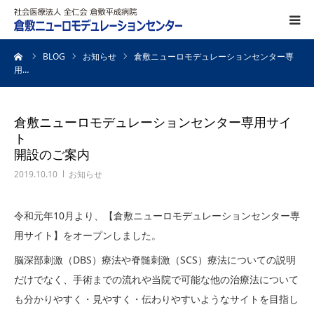
ーム
BLOG
お知らせ
倉敷ニューロモデュレーションセンター専
DBS治療
用…
SCS治療
倉敷ニューロモデュレーションセンター専用サイ
ト
ITB療法
開設のご案内
2019.10.10
お知らせ
熱凝固療法
令和元年10月より、【倉敷ニューロモデュレーションセンター専
対象疾患
用サイト】をオープンしました。
脳深部刺激（DBS）療法や脊髄刺激（SCS）療法についての説明
パーキンソン病
だけでなく、手術までの流れや当院で可能な他の治療法について
も分かりやすく・見やすく・伝わりやすいようなサイトを目指し
ジストニア