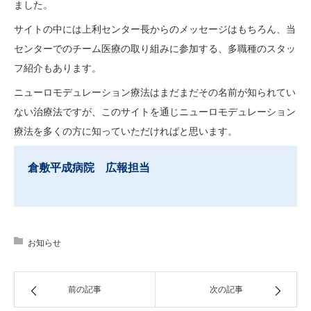
ました。
本態性振戦（ふるえ）
サイトの中には上利センター長からのメッセージはもちろん、当
センターでのチーム医療の取り組みに参加する、多職種のスタッ
神経障害性疼痛（慢性疼痛）
フ紹介もあります。
ニューロモデュレーション療法はまだまだその名前が知られてい
痙縮
ない治療法ですが、このサイトを通じニューロモデュレーション
療法を多くの方に知っていただければと思います。
特発性正常圧水頭症（ハキム病）
倉敷平成病院 広報担当
医師紹介
チーム医療
お知らせ
チーム医療とは
前の記事
次の記事
スタッフ紹介