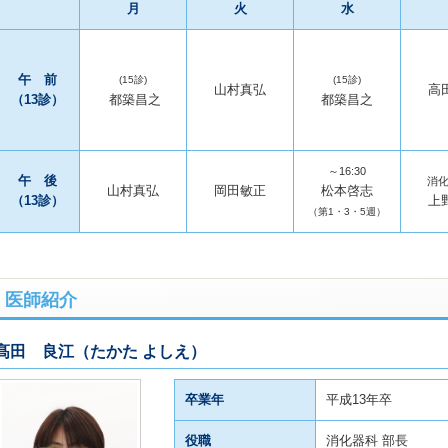
月
火
水
午 前
(15診)
(15診)
山村真弘
高
（13診）
都築昌之
都築昌之
～16:30
午 後
消
山村真弘
岡田敏正
松本啓志
（13診）
上
（第1・3・5週）
医師紹介
髙田 良江（たかた よしえ）
卒業年
平成13年卒
役職
消化器科 部長