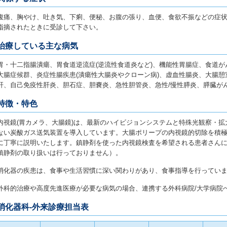
腹痛、胸やけ、吐き気、下痢、便秘、お腹の張り、血便、食欲不振などの症
指摘されたときに受診して下さい。
治療している主な病気
胃・十二指腸潰瘍、胃食道逆流症(逆流性食道炎など)、機能性胃腸症、食道
大腸症候群、炎症性腸疾患(潰瘍性大腸炎やクローン病)、虚血性腸炎、大腸憩室
肝、自己免疫性肝炎、胆石症、胆嚢炎、急性胆管炎、急性/慢性膵炎、膵臓がん
特徴・特色
内視鏡(胃カメラ、大腸鏡)は、最新のハイビジョンシステムと特殊光観察・
ない炭酸ガス送気装置を導入しています。大腸ポリープの内視鏡的切除を積
に丁寧に説明いたします。鎮静剤を使った内視鏡検査を希望される患者さん
鎮静剤の取り扱いは行っておりません）。
消化器の疾患は、食事や生活習慣に深い関わりがあり、食事指導を行ってい
外科的治療や高度先進医療が必要な病気の場合、連携する外科病院/大学病院
消化器科-外来診療担当表