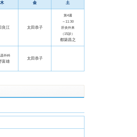
木
金
土
第4週
～11:30
田良江
太田恭子
肝炎外来
（15診）
都築昌之
化器外科
太田恭子
野富雄