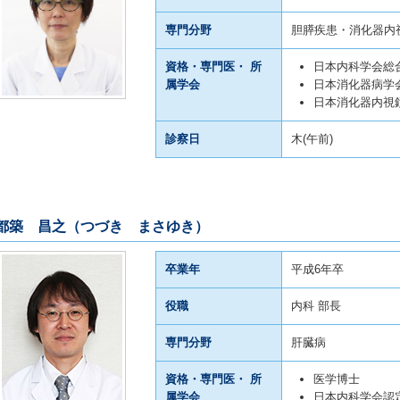
専門分野
胆膵疾患・消化器内
資格・専門医・ 所
日本内科学会総
属学会
日本消化器病学
日本消化器内視
診察日
木(午前)
都築 昌之（つづき まさゆき）
卒業年
平成6年卒
役職
内科 部長
専門分野
肝臓病
資格・専門医・ 所
医学博士
属学会
日本内科学会認