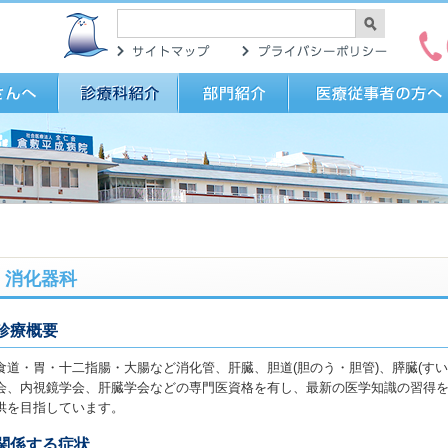
消化器科
診療概要
食道・胃・十二指腸・大腸など消化管、肝臓、胆道(胆のう・胆管)、膵臓(す
会、内視鏡学会、肝臓学会などの専門医資格を有し、最新の医学知識の習得
供を目指しています。
関係する症状