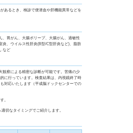
状があるとき、検診で便潜血や肝機能異常などを
がん、胃がん、大腸ポリープ、大腸がん、過敏性
炎、ウイルス性肝炎(B型/C型肝炎など)、脂肪
 など
拡大観察による精密な診断が可能です。苦痛の少
極的に行っています。検査結果は、内視鏡終了時
にも対応いたします（平成脳ドックセンターでの
ます。
へ適切なタイミングでご紹介します。