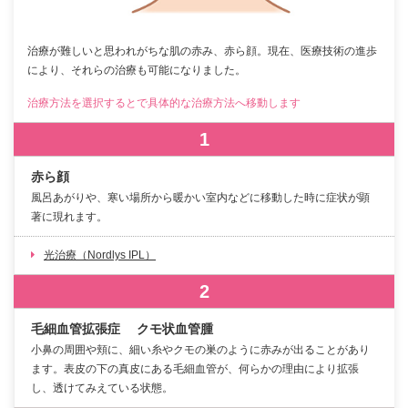
治療が難しいと思われがちな肌の赤み、赤ら顔。現在、医療技術の進歩
により、それらの治療も可能になりました。
治療方法を選択するとで具体的な治療方法へ移動します
1
赤ら顔
風呂あがりや、寒い場所から暖かい室内などに移動した時に症状が顕
著に現れます。
光治療（Nordlys IPL）
2
毛細血管拡張症 クモ状血管腫
小鼻の周囲や頬に、細い糸やクモの巣のように赤みが出ることがあり
ます。表皮の下の真皮にある毛細血管が、何らかの理由により拡張
し、透けてみえている状態。