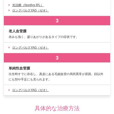
光治療（Nordlys IPL）
ロングパルスYAG（ゼオ）
3
老人血管腫
赤みも強く、盛りあがりがあるタイプの症状です。
ロングパルスYAG（ゼオ）
3
単純性血管腫
出生時すでに存在し、真皮にある毛細血管の局所異常が原因。顔以外
にも頚や手足にも見られます。
ロングパルスYAG（ゼオ）
具体的な治療方法