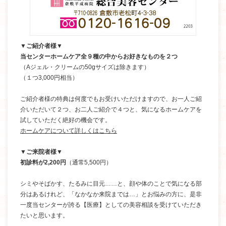
▼ご紹介者様▼
当センターホームケア全９種の中からお好きなものを２つ
（Aジェル・クリームの50gサイズは除きます）
（１つ3,000円相当）
ご紹介者様の特典は何度でもお受けいただけますので、お一人ご紹
介いただいて２つ、お二人ご紹介で４つと、気になるホームケアを
試していただく絶好の機会です。
ホームケアについて詳しくはこちら
▼ご来院者様▼
初診料が2,200円
（通常5,500円）
シミやそばかす、たるみに目元……と、顔や体のことで気になる部
分はあるけれど、「なかなか来院までは…」とお悩みの方に、是非
一度当センターが誇る【医療】としての美容相談を受けていただき
たいと思います。