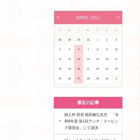
<
>
APRIL
2021
S
M
T
W
T
F
S
28
29
30
31
1
2
3
4
5
6
7
8
9
10
11
12
13
14
15
16
17
18
19
20
21
22
23
24
25
26
27
28
29
30
1
最近の記事
婦人科 部長 植田敏弘先生 「令
和8年度 第1回アンチ・ドーピン
グ講習会」にて講演