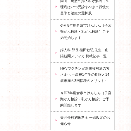
岡山・倉敷の婦人科が解説｜生
理痛はいつ受診すべき？我慢の
基準と治療の選択肢
令和8年度倉敷市けんしん（子宮
頸がん検診・乳がん検診）ご予
約開始します
婦人科 部長 植田敏弘 先生 山
陽新聞メディカ 掲載記事一覧
HPVワクチン定期接種対象の皆
さまへ ～高校1年生の期限と14
歳未満の2回接種のメリット～
令和7年度倉敷市けんしん（子宮
頸がん検診・乳がん検診）ご予
約開始します
美容外科施術料金 一部改定のお
知らせ