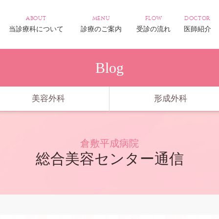
about
menu
flow
doctor
当診療科について
診療のご案内
受診の流れ
医師紹介
Blog
美容外科
形成外科
倉敷平成病院
総合美容センター通信